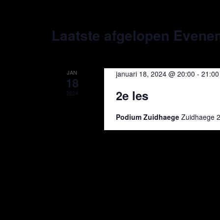
keyword.
Laatste afgelopen Evene
JAN
januari 18, 2024 @ 20:00
-
21:00
18
2e les
2024
Podium Zuidhaege
Zuidhaege 2