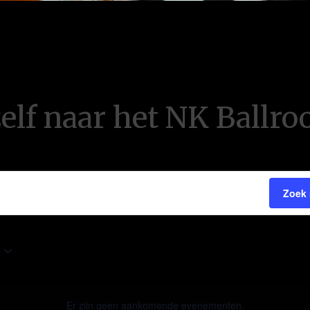
zelf naar het NK Ballr
Zoek
Er zijn geen aankomende evenementen.