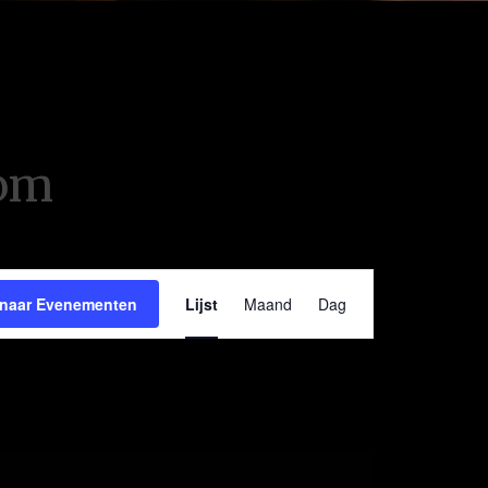
oom
Evenement
 naar Evenementen
Lijst
Maand
Dag
weergaven
navigatie