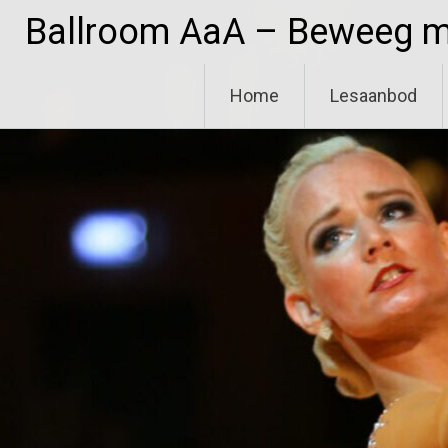
Ga
Ballroom AaA – Beweeg me
naar
de
inhoud
Home
Lesaanbod