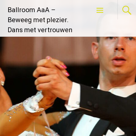
Ga
Ballroom AaA –
naar
de
Beweeg met plezier.
inhoud
Dans met vertrouwen