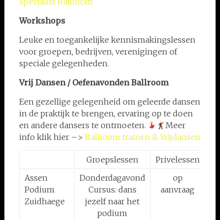
Specialist Ballroom
Workshops
Leuke en toegankelijke kennismakingslessen
voor groepen, bedrijven, verenigingen of
speciale gelegenheden.
Vrij Dansen / Oefenavonden
Ballroom
Een gezellige gelegenheid om geleerde dansen
in de praktijk te brengen, ervaring op te doen
en andere dansers te ontmoeten.
Meer
info klik hier –>
Ballroom trainen & Vrijdansen
Groepslessen
Privelessen
Op
Assen
Donderdagavond
op
o
Podium
Cursus: dans
aanvraag
Zuidhaege
jezelf naar het
podium