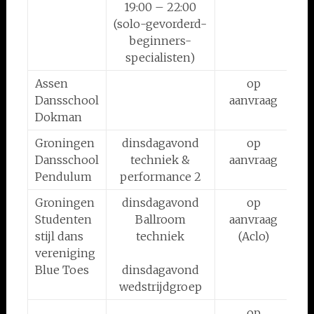
19:00 – 22:00
(solo-gevorderd-
beginners-
specialisten)
Assen
op
o
Dansschool
aanvraag
Dokman
Groningen
dinsdagavond
op
o
Dansschool
techniek &
aanvraag
Pendulum
performance 2
Groningen
dinsdagavond
op
Studenten
Ballroom
aanvraag
stijl dans
techniek
(Aclo)
vereniging
Blue Toes
dinsdagavond
wedstrijdgroep
op
o