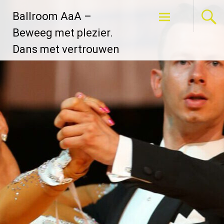
Ga
Ballroom AaA –
naar
de
Beweeg met plezier.
inhoud
Dans met vertrouwen