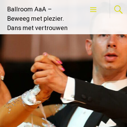
Ga
Ballroom AaA –
naar
de
Beweeg met plezier.
inhoud
Dans met vertrouwen