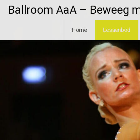
Ga
Ballroom AaA – Beweeg me
naar
de
inhoud
Home
Lesaanbod