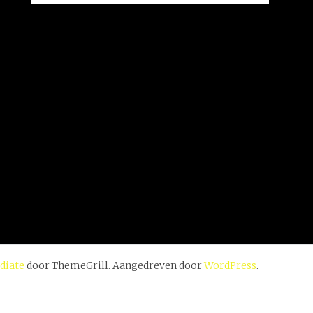
diate
door ThemeGrill. Aangedreven door
WordPress
.