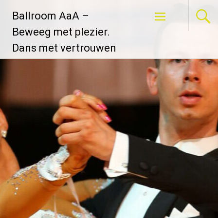
Ga
Ballroom AaA –
naar
de
Beweeg met plezier.
inhoud
Dans met vertrouwen