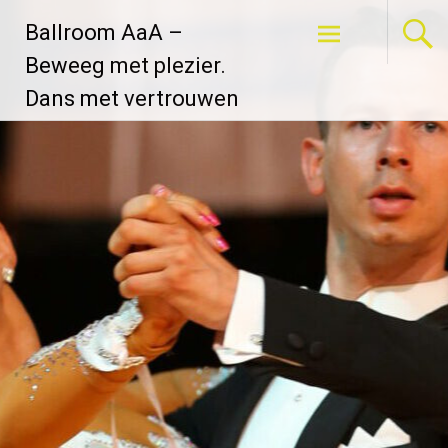
Ga
Ballroom AaA –
naar
de
Beweeg met plezier.
inhoud
Dans met vertrouwen