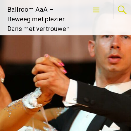
Ga
Ballroom AaA –
naar
de
Beweeg met plezier.
inhoud
Dans met vertrouwen