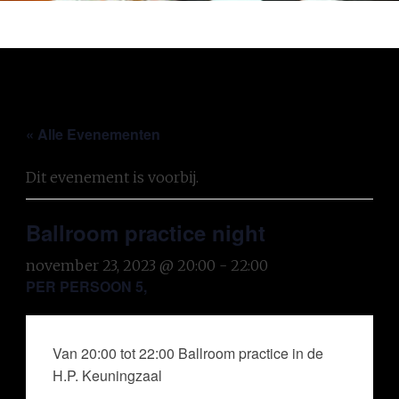
« Alle Evenementen
Dit evenement is voorbij.
Ballroom practice night
november 23, 2023 @ 20:00
-
22:00
PER PERSOON 5,
Van 20:00 tot 22:00 Ballroom practice in de
H.P. Keuningzaal