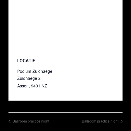
LOCATIE
Podium Zuidhaege
Zuidhaege 2
Assen
,
9401 NZ
Ballroom practice night
Ballroom practice night