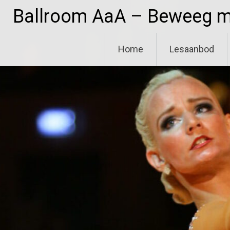
Ga
Ballroom AaA – Beweeg me
naar
de
inhoud
Home
Lesaanbod