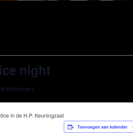
ice night
ER PERSOON 5,
tice in de H.P. Keuningzaal
Toevoegen aan kalender