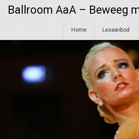
Ga
Ballroom AaA – Beweeg me
naar
de
inhoud
Home
Lesaanbod